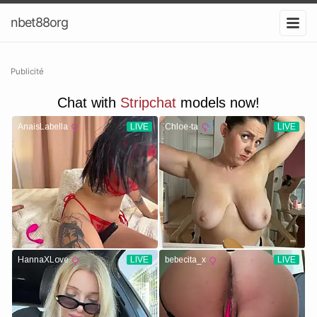
nbet88org
Publicité